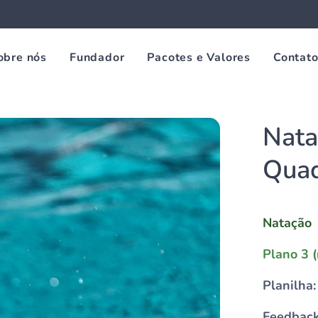
obre nós
Fundador
Pacotes e Valores
Contat
Nata
Quad
Natação
Plano 3 
Planilha:
Feedback