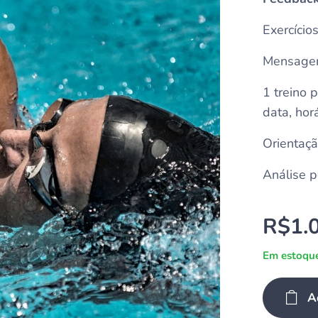
Exercício
Mensagem
1 treino 
data, hor
Orientaçã
Análise p
R$
1.
Em estoqu
A