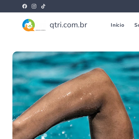
qtri.com.br
Início
S