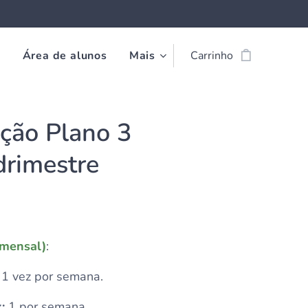
o
Área de alunos
Mais
Carrinho
ção Plano 3
rimestre
(mensal)
:
1 vez por semana.
:
1 por semana.