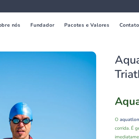
obre nós
Fundador
Pacotes e Valores
Contat
Aqua
Tria
Aqua
O
aquatlo
corrida. É
imediatamen