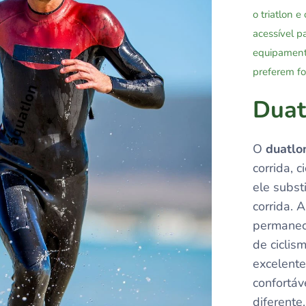
o triatlon 
acessível p
equipamento
preferem fo
Duat
O
duatlo
corrida, c
ele subst
corrida. 
permanece
de ciclis
excelente
confortá
diferente