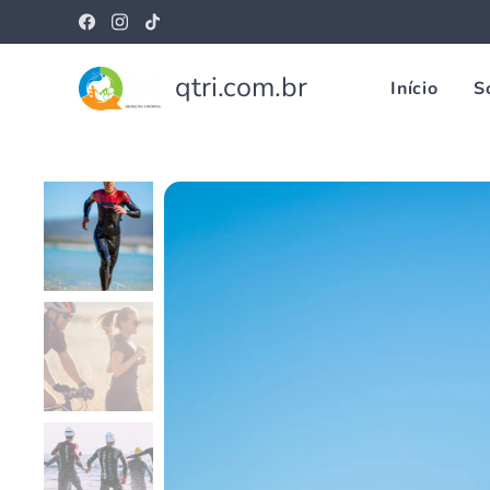
qtri.com.br
Início
S