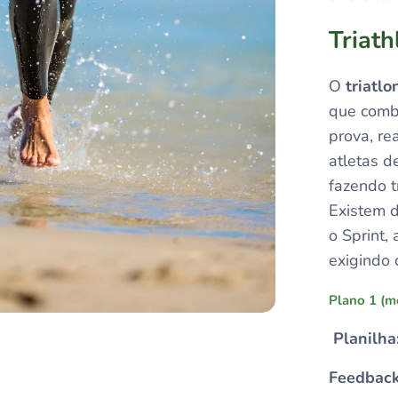
Triath
O
triatlo
que combi
prova, re
atletas d
fazendo t
Existem d
o Sprint,
exigindo 
Plano 1 (m
Planilha
Feedback